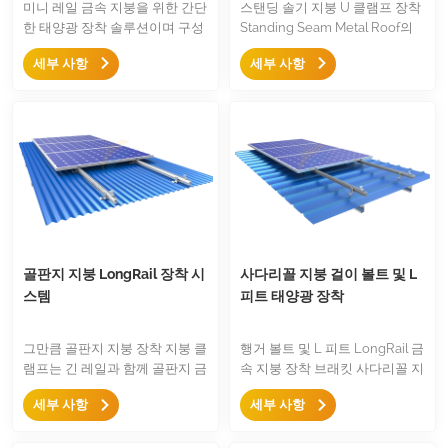
미니 레일 금속 지붕을 위한 간단
스탠딩 솔기 지붕 U 클램프 장착
한 태양광 장착 솔루션이며 구성
Standing Seam Metal Roof의
요소가 적고 중간 클램프, 엔드
비침투 솔루션으로 간단하고 쉽
세부 사항
세부 사항
클램프 및 접지 액세서리만 제공
고 빠른 장착 시스템입니다.
됩니다. 금속 지붕을 위한 경제적
이고 빠른 장착 구조입니다.
골판지 지붕 LongRail 장착 시
사다리꼴 지붕 걸이 볼트 및 L
스템
피트 태양광 장착
그만큼 골판지 지붕 장착 지붕 클
행거 볼트 및 L 피트 LongRail 금
램프는 긴 레일과 함께 골판지 금
속 지붕 장착 브래킷 사다리꼴 지
속 지붕 시트를 위해 특별히 설계
붕 또는 골판지 지붕을 위한 일반
세부 사항
세부 사항
되었으며 골판지 금속 지붕을 위
적이고 견고한 장착 솔루션입니
한 강력한 금속 지붕 구조입니다.
다. 표준 스테인레스 스틸 A2 행