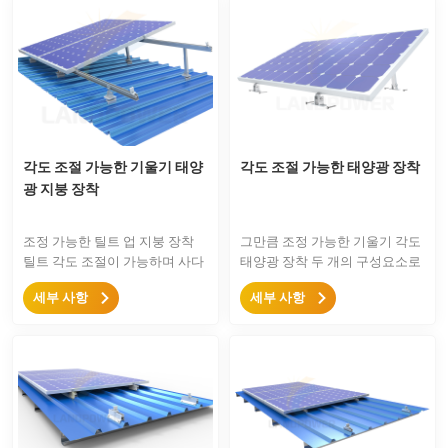
거 볼트, 알루미늄 L 브래킷 및 중
간/끝 클램프가 있습니다.
각도 조절 가능한 기울기 태양
각도 조절 가능한 태양광 장착
광 지붕 장착
조정 가능한 틸트 업 지붕 장착
그만큼 조정 가능한 기울기 각도
틸트 각도 조절이 가능하며 사다
태양광 장착 두 개의 구성요소로
리꼴 지붕, 골판지붕, 평지붕에
만 구성되어 거의 프레임형 태양
세부 사항
세부 사항
틸트 업을 설치하여 지붕에 이상
광 패널을 위한 매우 간단한 솔루
적인 각도를 설정할 수 있습니
션이며 각도는 다양한 위치와 계
다.
절에 따라 조정될 수 있습니다.