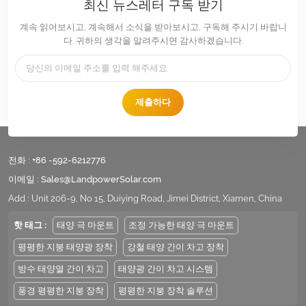
최신 뉴스레터 구독 받기
계속 읽어보시고, 계속해서 소식을 받아보시고, 구독해 주시기 바랍니
다. 귀하의 생각을 알려주시면 감사하겠습니다.
제출하다
전화 :
+86 -592-6212776
이메일 :
Sales@LandpowerSolar.com
Add : Unit 206-9, No 15, Duiying Road, Jimei District, Xiamen, China
핫 태그 :
태양 극 마운트
조정 가능한 태양 극 마운트
평평한 지붕 태양광 장착
강철 태양 간이 차고 장착
방수 태양열 간이 차고
태양광 간이 차고 시스템
풍경 평평한 지붕 장착
평평한 지붕 장착 솔루션