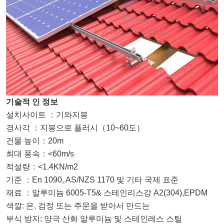
기술적 인 정보
설치사이트
：
기와지붕
경사각
：
지붕으로 플러시
（
10~60도
）
건물 높이
：
20m
최대 풍속
：
<60m/s
적설량
：
<1.4KN/m2
기준
：
En 1090, AS/NZS 1170 및 기타 국제 표준
재료
：
알루미늄 6005-T5& 스테인리스강
A2(304),EPDM
색깔: 은, 검정 또는 주문을 받아서 만드는
부식 방지: 양극 산화 알루미늄 및 스테인레스 스틸