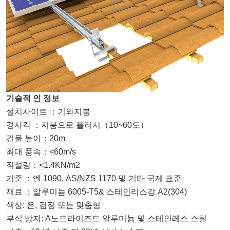
기술적 인 정보
설치사이트
：
기와지붕
경사각
：
지붕으로 플러시
（
10~60도
）
건물 높이
：
20m
최대 풍속
：
<60m/s
적설량
：
<1.4KN/m2
기준
：
엔 1090,
AS/NZS 1170 및 기타 국제 표준
재료
：
알루미늄 6005-T5& 스테인리스강
A2(
304
)
색상:
은, 검정 또는
맞춤형
부식 방지
:
A
노드라이즈드 알루미늄 및 스테인레스 스틸