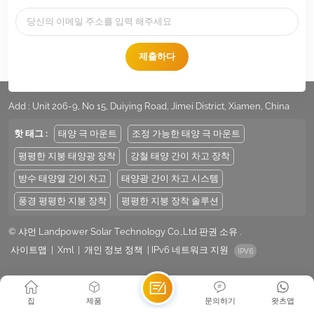
제출하다
전화 :
+86 -592-6212776
이메일 :
Sales@LandpowerSolar.com
Add : Unit 206-9, No 15, Duiying Road, Jimei District, Xiamen, China
핫 태그 :
태양 극 마운트
조정 가능한 태양 극 마운트
평평한 지붕 태양광 장착
강철 태양 간이 차고 장착
방수 태양열 간이 차고
태양광 간이 차고 시스템
풍경 평평한 지붕 장착
평평한 지붕 장착 솔루션
© 샤먼 Landpower Solar Technology Co.,Ltd 판권 소유 .
사이트맵
|
Xml
|
개인 정보 정책
|
IPv6 네트워크 지원
집
제품
문의하기
왓츠앱