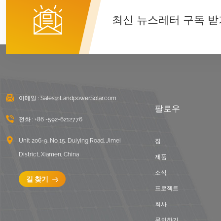
U 클램프 장착 시스템
최신 뉴스레터 구독 받
세부 정보보기
동서 편평한 지붕 안정
기 태양광 설치
세부 정보보기
이메일 :
Sales@LandpowerSolar.com
팔로우
골판지 지붕 LongRail
장착 시스템
전화 :
+86 -592-6212776
세부 정보보기
Unit 206-9, No 15, Duiying Road, Jimei
집
District, Xiamen, China
제품
안정기 평평한 지붕 장
소식
착 풍경
길 찾기
프로젝트
세부 정보보기
회사
문의하기