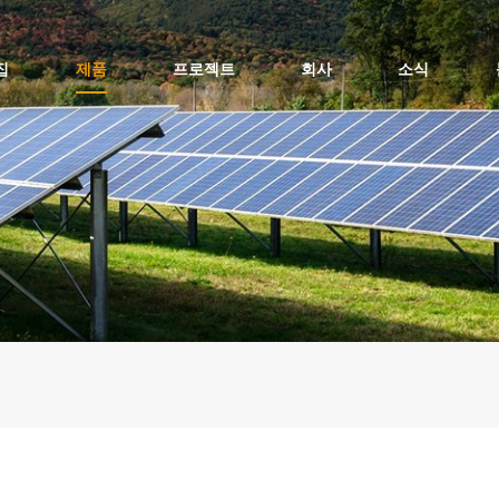
집
제품
프로젝트
회사
소식
평평한 지붕 태양광 설치 - 초상화