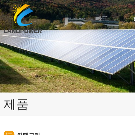
사다리꼴/골형 지붕용 미니 레일 장착
사다리꼴/골형 지붕용 URail 장착
각도 조절 가능한 기울어진 지붕 장착
아스팔트 지붕널 지붕 태양광 설치
제품