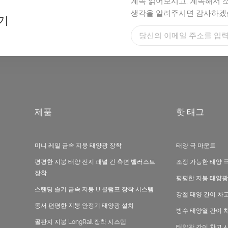
계속 읽어보시고, 계속해서 
생각을 알려주시면 감사하겠
기
제품
핫 태그
미니 레일 금속 지붕 태양광 장착
태양 극 마운트
평평한 지붕 태양 전지 패널 긴 측면 밸러스트
조정 가능한 태양 
장착
평평한 지붕 태양광
스탠딩 솔기 금속 지붕 U 클램프 장착 시스템
강철 태양 간이 차
동서 편평한 지붕 안정기 태양광 설치
방수 태양열 간이 
골판지 지붕 LongRail 장착 시스템
태양광 간이 차고 