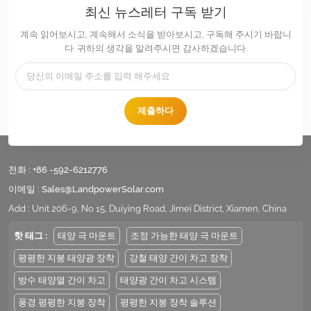
최신 뉴스레터 구독 받기
계속 읽어보시고, 계속해서 소식을 받아보시고, 구독해 주시기 바랍니
다. 귀하의 생각을 알려주시면 감사하겠습니다.
제출하다
전화 :
+86 -592-6212776
이메일 :
Sales@LandpowerSolar.com
Add : Unit 206-9, No 15, Duiying Road, Jimei District, Xiamen, China
핫 태그 :
태양 극 마운트
조정 가능한 태양 극 마운트
평평한 지붕 태양광 장착
강철 태양 간이 차고 장착
방수 태양열 간이 차고
태양광 간이 차고 시스템
풍경 평평한 지붕 장착
평평한 지붕 장착 솔루션