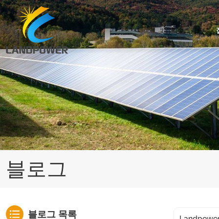
사다리꼴/골형 지붕용 미니 레일 장착
사다리꼴/골형 지붕용 URail 장착
각도 조절 가능한 기울어진 지붕 장착
아스팔트 지붕널 지붕 태양광 설치
블로그
블로그 목록
Landpo