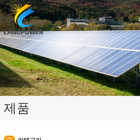
사다리꼴/골형 지붕용 미니 레일 장착
사다리꼴/골형 지붕용 URail 장착
각도 조절 가능한 기울어진 지붕 장착
아스팔트 지붕널 지붕 태양광 설치
제품