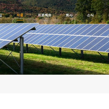
집
제품
프로젝트
회사
소식
평평한 지붕 태양광 설치 - 초상화