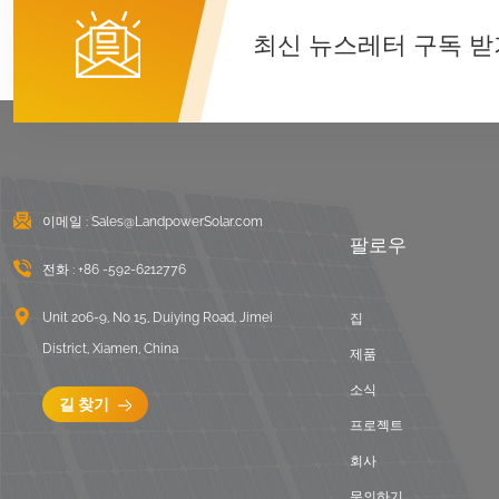
U 클램프 장착 시스템
최신 뉴스레터 구독 받
세부 정보보기
동서 편평한 지붕 안정
기 태양광 설치
세부 정보보기
이메일 :
Sales@LandpowerSolar.com
팔로우
골판지 지붕 LongRail
장착 시스템
전화 :
+86 -592-6212776
세부 정보보기
Unit 206-9, No 15, Duiying Road, Jimei
집
District, Xiamen, China
제품
안정기 평평한 지붕 장
소식
착 풍경
길 찾기
프로젝트
세부 정보보기
회사
문의하기