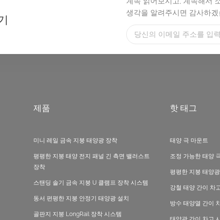
계속 읽어보시고, 계속해서 
생각을 알려주시면 감사하겠
기
제품
핫 태그
미니 레일 금속 지붕 태양광 장착
태양 극 마운트
평평한 지붕 태양 전지 패널 긴 측면 밸러스트
조정 가능한 태양 
장착
평평한 지붕 태양광
스탠딩 솔기 금속 지붕 U 클램프 장착 시스템
강철 태양 간이 차
동서 편평한 지붕 안정기 태양광 설치
방수 태양열 간이 
골판지 지붕 LongRail 장착 시스템
태양광 간이 차고 