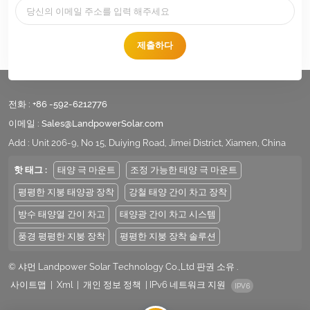
제출하다
전화 :
+86 -592-6212776
이메일 :
Sales@LandpowerSolar.com
Add : Unit 206-9, No 15, Duiying Road, Jimei District, Xiamen, China
핫 태그 :
태양 극 마운트
조정 가능한 태양 극 마운트
평평한 지붕 태양광 장착
강철 태양 간이 차고 장착
방수 태양열 간이 차고
태양광 간이 차고 시스템
풍경 평평한 지붕 장착
평평한 지붕 장착 솔루션
© 샤먼 Landpower Solar Technology Co.,Ltd 판권 소유 .
사이트맵
|
Xml
|
개인 정보 정책
|
IPv6 네트워크 지원