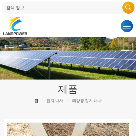
제품
/
/
집
접지 나사
태양광 접지 나사