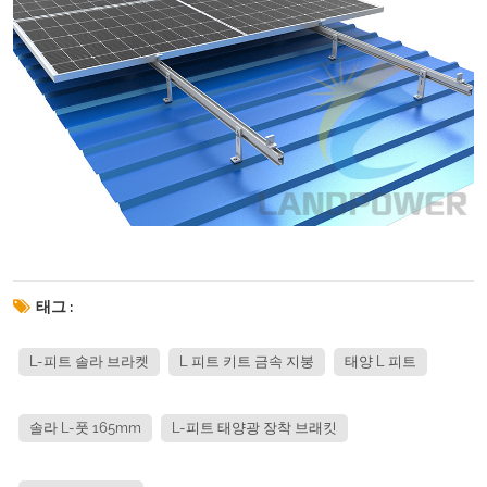
태그 :
L-피트 솔라 브라켓
L 피트 키트 금속 지붕
태양 L 피트
솔라 L-풋 165mm
L-피트 태양광 장착 브래킷