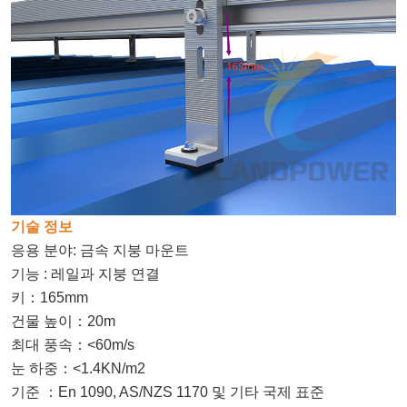
기술 정보
응용 분야: 금속 지붕 마운트
기능 : 레일과 지붕 연결
키
：
165mm
건물 높이
：
20m
최대 풍속
：
<60m/s
눈 하중
：
<1.4KN/m2
기준
：
En 1090, AS/NZS 1170 및 기타 국제 표준