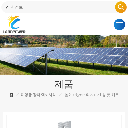
제품
/
/
집
태양광 장착 액세서리
높이 165mm의 Solar L형 풋 키트