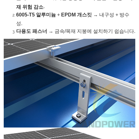
.
재 위험 감소
6005-T5 알루미늄
+
EPDM 개스킷
→ 내구성 + 방수
성.
다용도 패스너
→ 금속/목재 지붕에 설치하기 쉽습니다.