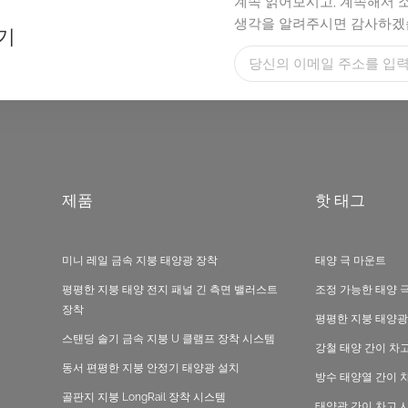
계속 읽어보시고, 계속해서 
생각을 알려주시면 감사하겠
기
제품
핫 태그
미니 레일 금속 지붕 태양광 장착
태양 극 마운트
평평한 지붕 태양 전지 패널 긴 측면 밸러스트
조정 가능한 태양 
장착
평평한 지붕 태양광
스탠딩 솔기 금속 지붕 U 클램프 장착 시스템
강철 태양 간이 차
동서 편평한 지붕 안정기 태양광 설치
방수 태양열 간이 
골판지 지붕 LongRail 장착 시스템
태양광 간이 차고 