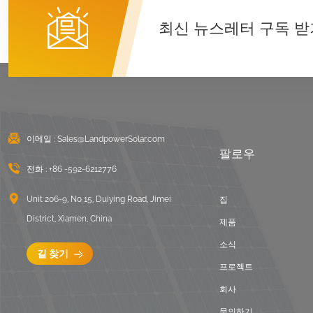
U 클램프 장착 시스템
최신 뉴스레터 구독 받
세부 정보보기
동서 편평한 지붕 안정
기 태양광 설치
세부 정보보기
이메일 :
Sales@LandpowerSolar.com
팔로우
골판지 지붕 LongRail
장착 시스템
전화 :
+86 -592-6212776
세부 정보보기
Unit 206-9, No 15, Duiying Road, Jimei
집
District, Xiamen, China
제품
안정기 평평한 지붕 장
소식
착 풍경
길 찾기
프로젝트
세부 정보보기
회사
문의하기