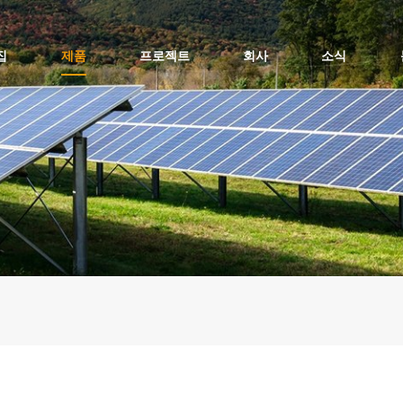
집
제품
프로젝트
회사
소식
평평한 지붕 태양광 설치 - 초상화