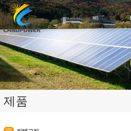
사다리꼴/골형 지붕용 미니 레일 장착
사다리꼴/골형 지붕용 URail 장착
각도 조절 가능한 기울어진 지붕 장착
아스팔트 지붕널 지붕 태양광 설치
제품