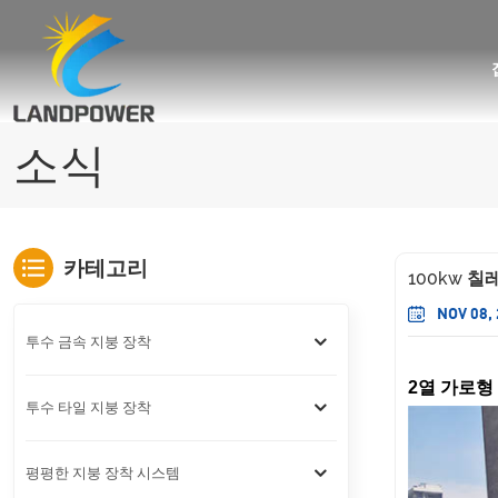
사다리꼴/골형 지붕용 미니 레일 장착
사다리꼴/골형 지붕용 URail 장착
각도 조절 가능한 기울어진 지붕 장착
아스팔트 지붕널 지붕 태양광 설치
소식
카테고리
100kw 
NOV 08,
투수 금속 지붕 장착
2열 가로형 
투수 타일 지붕 장착
평평한 지붕 장착 시스템