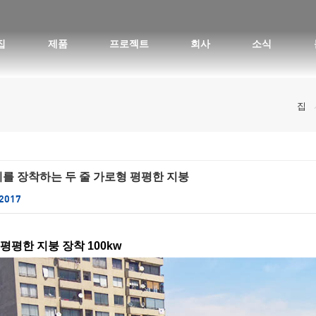
집
제품
프로젝트
회사
소식
평평한 지붕 태양광 설치 - 초상화
집
칠레를 장착하는 두 줄 가로형 평평한 지붕
 2017
평평한 지붕 장착 100kw