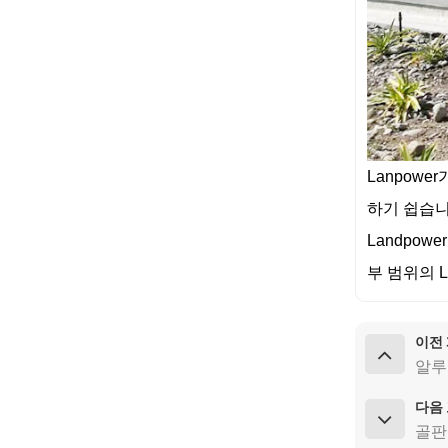
착 풍경
세부 정보보기
범용 평평한 지붕 태양
광 설치
세부 정보보기
Lanpow
하기 쉽습니
조정 가능한 지붕 후크
타일 지붕 태양 광 장착
Landpo
세부 정보보기
부 범위의 
이전
알루
다음
골판