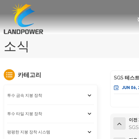
사다리꼴/골형 지붕용 미니 레일 장착
사다리꼴/골형 지붕용 URail 장착
각도 조절 가능한 기울어진 지붕 장착
아스팔트 지붕널 지붕 태양광 설치
소식
카테고리
SGS 테스
JUN 06,
투수 금속 지붕 장착
투수 타일 지붕 장착
이전
SG
평평한 지붕 장착 시스템