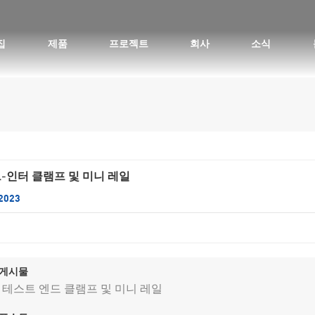
집
제품
프로젝트
회사
소식
평평한 지붕 태양광 설치 - 초상화
트-인터 클램프 및 미니 레일
 2023
 게시물
S 테스트 엔드 클램프 및 미니 레일