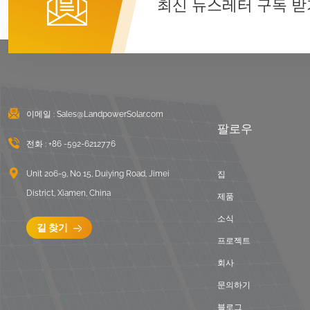
최신 뉴스레터 구독 받
착 풍경
세부 정보보기
범용 평평한 지붕 태양
광 설치
세부 정보보기
이메일 :
Sales@LandpowerSolar.com
팔로우
전화 :
+86 -592-6212776
조정 가능한 지붕 후크
타일 지붕 태양 광 장착
Unit 206-9, No 15, Duiying Road, Jimei
집
세부 정보보기
District, Xiamen, China
제품
소식
길 찾기
프로젝트
회사
문의하기
블로그