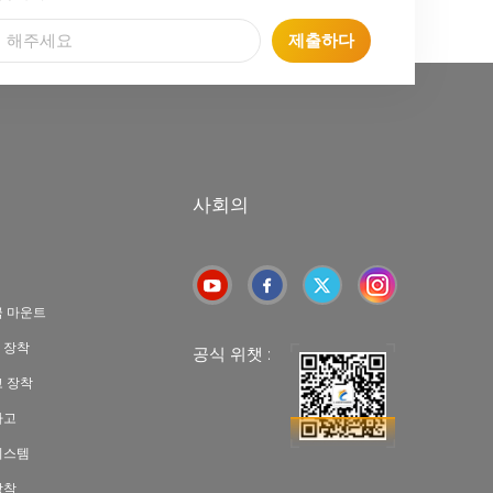
제출하다
사회의
극 마운트
 장착
공식 위챗 :
고 장착
차고
시스템
장착