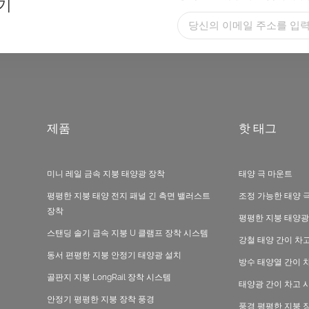
기
제품
핫 태그
미니 레일 금속 지붕 태양광 장착
태양 극 마운트
평평한 지붕 태양 전지 패널 긴 측면 밸러스트
조정 가능한 태양 
장착
평평한 지붕 태양광
스탠딩 솔기 금속 지붕 U 클램프 장착 시스템
강철 태양 간이 차
동서 편평한 지붕 안정기 태양광 설치
방수 태양열 간이 
골판지 지붕 LongRail 장착 시스템
태양광 간이 차고 
안정기 평평한 지붕 장착 풍경
풍경 평평한 지붕 